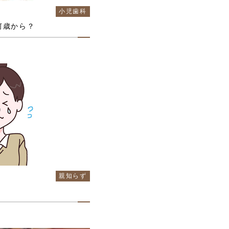
小児歯科
何歳から？
親知らず
！