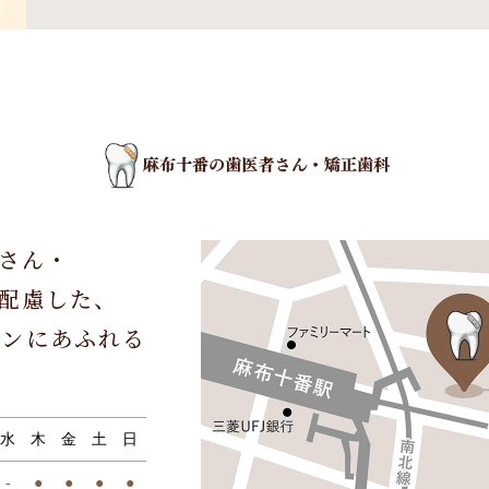
さん・
配慮した、
ョンにあふれる
水
木
金
土
日
-
●
●
●
●