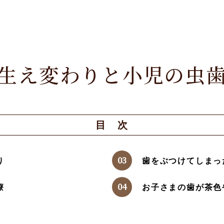
生え変わりと小児の虫
目 次
り
歯をぶつけてしまっ
療
お子さまの歯が茶色