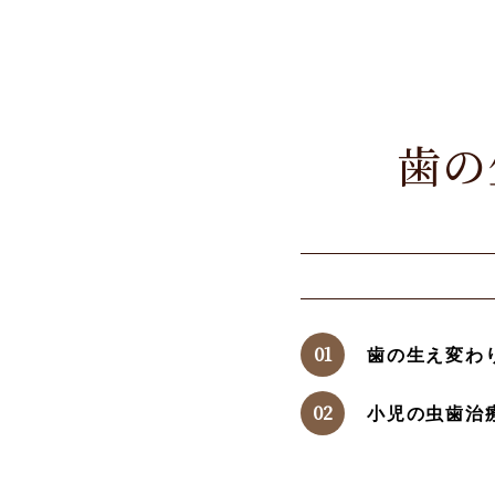
歯の
歯の生え変わ
小児の虫歯治