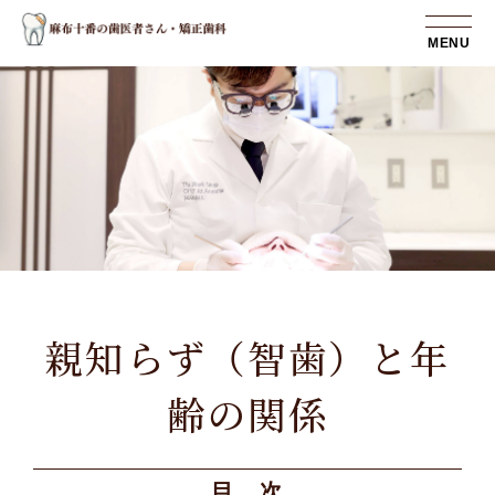
MENU
親知らず（智歯）と年
齢の関係
目 次